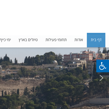
מ.א גל ספורט ונופש , טלפון:
03-6092441 (רב קווי) ,
פקס:
03-7166063 ,
דף בית
אודות
תחומי פעילות
טיולים בארץ
ימי כייף
פתח סרגל נגישות