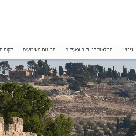
דוא"ל:
galsport@gmail.com ,
כתובת:
רח' חפץ חיים 20 תל-אביב
 וגיבוש
המלצות לטיולים ופעילות
תמונות מאירועים
לקוחות 