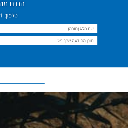
הנכם מוזמ
טלפון: 03-6092441 - פקס: 03-6092449 - אימייל: galsport@gmail.com
שם
מלא