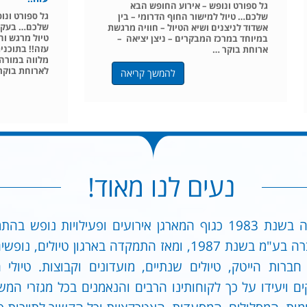
גל ספורט ונופש – אירוע החופש הבא
גל ספורט ונו
שלכם… טיול למישור החוף הדרומי – בין
שלכם… בעקבו
אשדוד לניצנים ושיא הטיול – חוויה מרגשת
טיול מרגש וח
במיוחד במרכז המבקרים – ניצן יציאה –
עזה!! בתוכני
ארוחת בוקר …
מלווה במורה
לארוחת בוקר
להמשך קריאה
נעים לנו מאוד!
"גל ספורט ונופש" הוקמה בשנת 1983 כגוף המארגן אירועים ופעילוי
שמה. החברה הפכה לחברה בע"מ בשנת 1987, ומאז התמקדה בארגון ט
 חברות הייטק, טיולים שנתיים, מועדונים וקבוצות. טיול
קים ויעידו על כך לקוחותינו הרבים והנאמנים בכל מגזרי ה