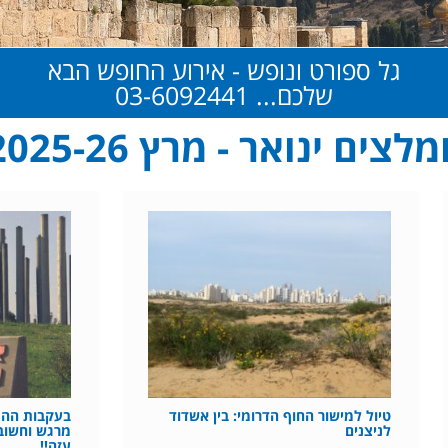
גל ספורט ונופש - אירוע החופש הבא
שלכם... 03-6092441
צים ינואר - מרץ 2025-26
טיול למישור החוף הדרומי: בין אשדוד
בעקבות ההתי
לניצנים
מרגש וחשוב 
עזה!!