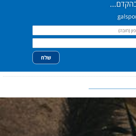
בהקדם...
ן
שלח