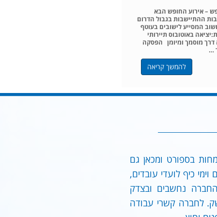
פש – אירוע החופש הבא
ת ההתיישבות בגבול הדרום
שוב המסייע לישובים בעוטף
ת:יציאה באוטובוס תיירותי
 דרך מוסמך ומיומן הפסקה
 …
להמשך קריאה
ות נופש בהתמחות בספורט ומכאן גם
יולים, נופשים וימי כיף לועדי עובדים,
י החברה נחשבים ובצדק
משק. לחברה קשרי עבודה