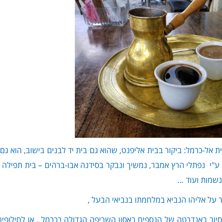
אל-כרמל: ביקור בבית אליפנט, שהוא גם בית יד לבנים בישוב, הוא גם
 ע"י נפתלי הרץ אמבר, נמשיך ונבקר בסידנה אבו-ברהים – בית תפילה דר
נשמות ועוד …
 על אליהו הנביא במלחמתו בנביאי הבעל ,
ור באנדרטה של הנספים באסון השריפה הגדולה בכרמל , או לחילופין