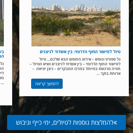
טיול למישור החוף הדרומי: בין אשדוד לניצנים
בע
המ
גל ספורט ונופש – אירוע החופש הבא שלכם… טיול
גל 
למישור החוף הדרומי – בין אשדוד לניצנים ושיא הטיול –
ההת
חוויה מרגשת במיוחד במרכז המבקרים – ניצן יציאה –
ליש
ארוחת בוקר …
מלו
…
להמשך קריאה
להמלצות נוספות לטיולים, ימי כייף וגיבוש