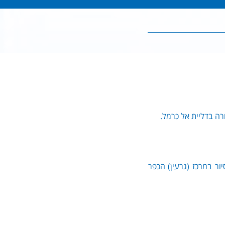
ה בדליית אל כרמל.
ור במרכז (גרעין) הכפר