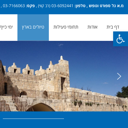
מ.א גל ספורט ונופש , טלפון:
03-6092441 (רב קווי) ,
פקס:
03-7166063 ,
דף בית
אודות
תחומי פעילות
טיולים בארץ
ימי כייף
פתח סרגל נגישות