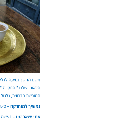
משם המשך נסיעה לדליית 
הלאומי שלנו " התקווה "
המורשת הדרוזית, גלגול 
נמשיך למוחרקה
– סיפר
אם יישאר זמן
– נעשה סי