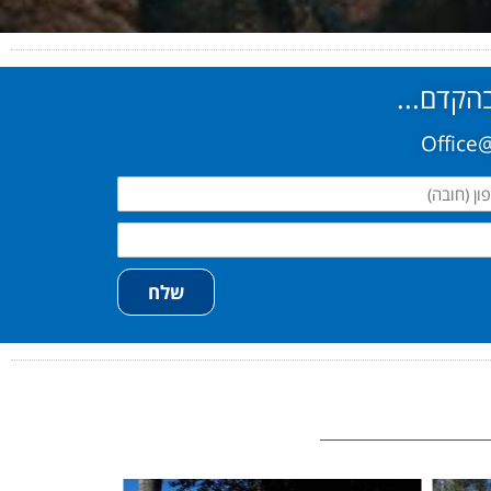
בהקדם...
ן
שלח