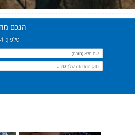
הנכם מוזמ
טלפון: 03-6092441 - פקס: 03-6092449 - אימייל: Office@gal-sport.co.il
שם
מלא