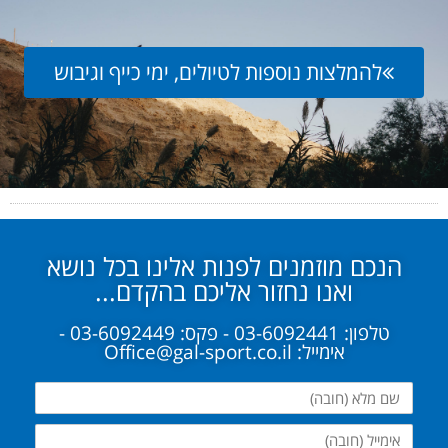
להמלצות נוספות לטיולים, ימי כייף וגיבוש
הנכם מוזמנים לפנות אלינו בכל נושא
ואנו נחזור אליכם בהקדם...
טלפון: 03-6092441 - פקס: 03-6092449 -
אימייל: Office@gal-sport.co.il
שם
מלא
אימייל