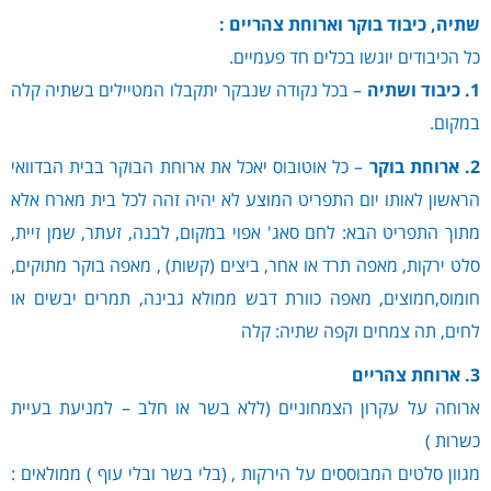
שתיה, כיבוד בוקר וארוחת צהריים :
כל הכיבודים יוגשו בכלים חד פעמיים.
1. כיבוד ושתיה
– בכל נקודה שנבקר יתקבלו המטיילים בשתיה קלה
במקום.
2. ארוחת בוקר
– כל אוטובוס יאכל את ארוחת הבוקר בבית הבדוואי
הראשון לאותו יום התפריט המוצע לא יהיה זהה לכל בית מארח אלא
מתוך התפריט הבא: לחם סאג' אפוי במקום, לבנה, זעתר, שמן זיית,
סלט ירקות, מאפה תרד או אחר, ביצים (קשות) , מאפה בוקר מתוקים,
חומוס,חמוצים, מאפה כוורת דבש ממולא גבינה, תמרים יבשים או
לחים, תה צמחים וקפה שתיה: קלה
3. ארוחת צהריים
ארוחה על עקרון הצמחוניים (ללא בשר או חלב – למניעת בעיית
כשרות )
מגוון סלטים המבוססים על הירקות , (בלי בשר ובלי עוף ) ממולאים :