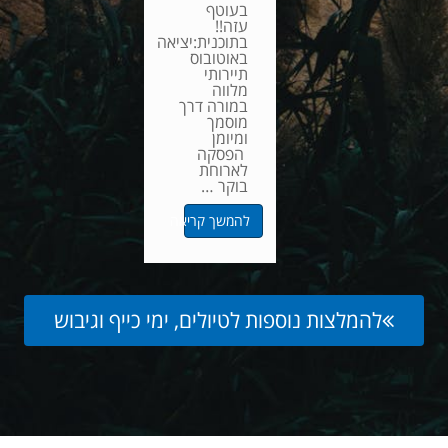
בעוטף
עזה!!
בתוכנית:יציאה
באוטובוס
תיירותי
מלווה
במורה דרך
מוסמך
ומיומן
הפסקה
לארוחת
בוקר …
להמשך קריאה
להמלצות נוספות לטיולים, ימי כייף וגיבוש