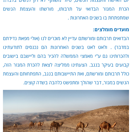
יום האישה והעצמת הנשים, טיול משותף לא רק לנשים בלבד!!!
הכרת המגזר הבדואי על תרבותו, מורשתו והעצמת הנשים
שמתפתחת בו בשנים האחרונות .
מועדים מומלצים:
הבדואים תרבותם ומורשתם עדיין לא מוכרים לנו (אולי מפאת נדידתם
במדבר) . ולאט לאט בשנים האחרונות הם נכנסים לתודעתינו
ולהכרותינו גם ע"י מאמצי הממשלה להכיר בהם וליישבם בישובים
קבועים בעיקר בנגב. הצעתינו ממליצה לצאת להכרת המגזר הזה,
כולל תרבותם ומורשתם, ואת התיישבותם בנגב, התפתחותם והעצמת
הנשים במגזר, דבר שהולך ומתפשט כלהבה בשדה קוצים.