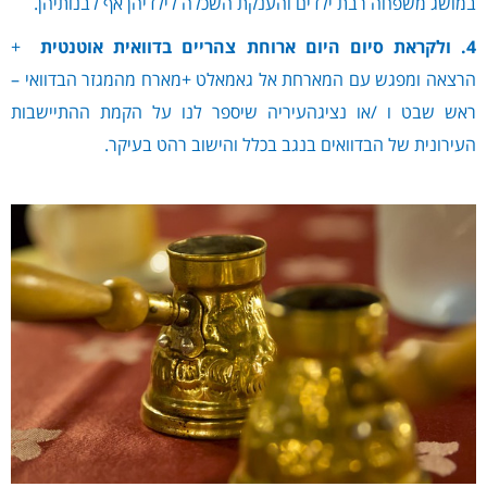
במושג משפחה רבת ילדים והענקת השכלה לילדיהן אף לבנותיהן.
4. ולקראת סיום היום ארוחת צהריים בדוואית אוטנטית
+
הרצאה ומפגש עם המארחת אל גאמאלט +מארח מהמגזר הבדוואי –
ראש שבט ו /או נציגהעיריה שיספר לנו על הקמת ההתיישבות
העירונית של הבדוואים בנגב בכלל והישוב רהט בעיקר.