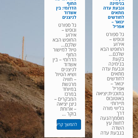
בנימינה
החוף
וגבעת עדה
הדרומי: בין
מתאים
אשדוד
לחודשים
לניצנים
ינואר –
גל ספורט
אפריל
ונופש –
גל ספורט
אירוע
ונופש –
החופש הבא
אירוע
שלכם…
החופש הבא
טיול למישור
שלכם…
החוף
בקעת
הדרומי – בין
בנימינה
אשדוד
וגבעת עדה
לניצנים
מתאים
ושיא הטיול
לחודשים
– חוויה
ינואר –
מרגשת
אפריל
במיוחד
בתוכנית:יציאה
במרכז
באוטובוס
המבקרים –
תיירותי
ניצן יציאה
בליווי מורה
– ארוחת
דרך
בוקר …
מוסמךהגעה
לחוות עץ
להמשך קריאה
השדה
בגבעת עדה
– …