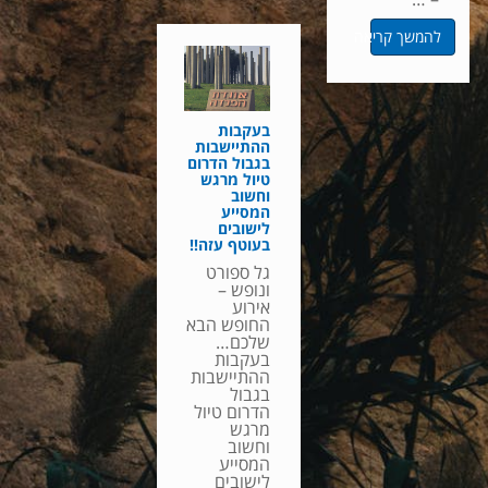
להמשך קריאה
בעקבות
ההתיישבות
בגבול הדרום
טיול מרגש
וחשוב
המסייע
לישובים
בעוטף עזה!!
גל ספורט
ונופש –
אירוע
החופש הבא
שלכם…
בעקבות
ההתיישבות
בגבול
הדרום טיול
מרגש
וחשוב
המסייע
לישובים