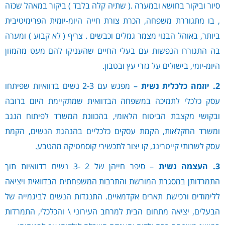
סיור וביקור בחושא ובמערה .( שתיה קלה בלבד ) ביקור במאהל שכזה
, בו מתגוררת משפחה, הכרת צורת חייה היומ-יומית הפרימיטיבית
ביותר, באוהל הבנוי מצמר גמלים וכבשים . צריף ( לא קבוע ) ומערה
בה התגוררו הנפשות עם בעלי החיים שהעניקו להם מעט מהמזון
היומ-יומי, בישולים על גזרי עץ ובטבון.
2. יוזמה כלכלית נשית
– מפגש עם 2-3 נשים בדוואיות שפיתחו
עסק כלכלי לתמיכה במשפחה הבדוואית שמתקיימת היום ברובה
ובקושי מקצבת הביטוח הלאומי, בהכוונת המשרד לפיתוח הנגב
ומשרד החקלאות, הקמת עסקים כלכליים בהנהגת הנשים, הקמת
עסק לשרותי קייטרינג, קו יצור לתכשירי קוסמטיקה מהטבע.
3. העצמה נשית
– סיפר חייהן של 2 -3 נשים בדוואיות תוך
התמרדותן במסגרת המורשת והתרבות המשפחתית הבדוואית ויציאה
ללימודים ורכישת תארים אקדמאיים. התנגדות הנשים לביגמייה של
הבעלים, יציאה מתחום הבית למרחב העירוני \ והכלכלי, התמרדות