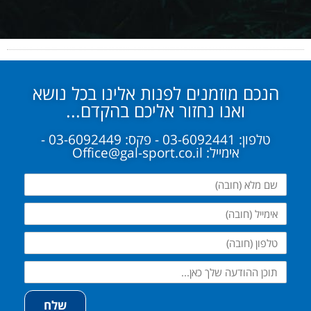
הנכם מוזמנים לפנות אלינו בכל נושא
ואנו נחזור אליכם בהקדם...
טלפון: 03-6092441 - פקס: 03-6092449 -
אימייל: Office@gal-sport.co.il
שם
מלא
אימייל
טלפון
שלח