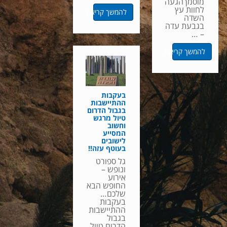
מוסמךהגעה
לחוות עץ
להמשך קריאה
השדה
בגבעת עדה
– …
להמשך קריאה
בעקבות
ההתיישבות
בגבול הדרום
טיול מרגש
וחשוב
המסייע
לישובים
בעוטף עזה!!
גל ספורט
ונופש –
אירוע
החופש הבא
שלכם…
בעקבות
ההתיישבות
בגבול
הדרום טיול