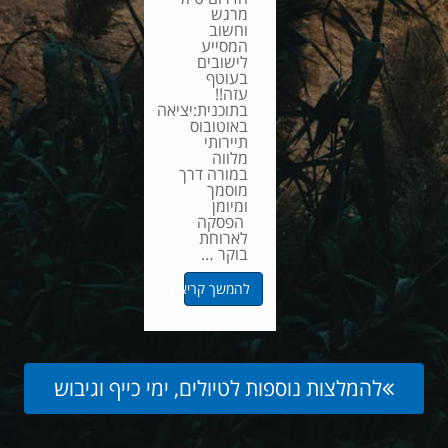
מרגש
וחשוב
המסייע
לישובים
בעוטף
עזה!!
בתוכנית:יציאה
באוטובוס
תיירותי
מלווה
במורה דרך
מוסמך
ומיומן
הפסקה
לארוחת
בוקר …
להמשך קריאה
להמלצות נוספות לטיולים, ימי כייף וגיבוש