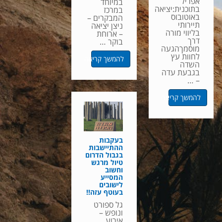
אפריל
במיוחד
בתוכנית:יציאה
במרכז
באוטובוס
המבקרים –
תיירותי
ניצן יציאה
בליווי מורה
– ארוחת
דרך
בוקר …
מוסמךהגעה
לחוות עץ
להמשך קריאה
השדה
בגבעת עדה
– …
להמשך קריאה
בעקבות
ההתיישבות
בגבול הדרום
טיול מרגש
וחשוב
המסייע
לישובים
בעוטף עזה!!
גל ספורט
ונופש –
אירוע