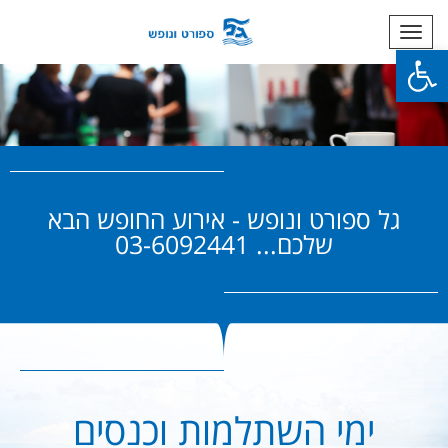
תפריט
פתח סרגל נגישות
גל ספורט ונופש - אירוע החופש הבא
שלכם... 03-6092441
ימי השתלמות וכנסים