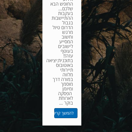
החופש הבא
שלכם…
בעקבות
ההתיישבות
בגבול
הדרום טיול
מרגש
וחשוב
המסייע
לישובים
בעוטף
עזה!!
בתוכנית:יציאה
באוטובוס
תיירותי
מלווה
במורה דרך
מוסמך
ומיומן
הפסקה
לארוחת
בוקר …
להמשך קריאה